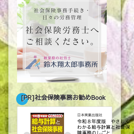
[PR]社会保険事務お勧めBook
日本実業出版社
令和８年度版　やさしく
わかる給与計算と社会保
険事務のしごと