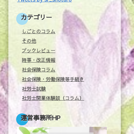
カテゴリー
しごとのコラム
その他
ブックレビュー
時事・改正情報
社会保険コラム
社会保険・労働保険等手続き
社労士試験
社労士開業体験談（コラム）
運営事務所HP