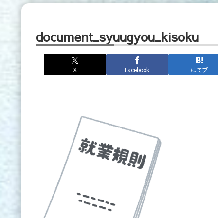
document_syuugyou_kisoku
X
Facebook
はてブ