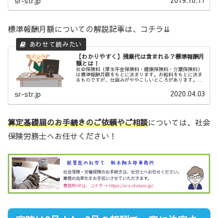
2019.10.17
sr-str.jp
標準報酬月額についての解説記事は、コチラ⇊
【わかりやすく】残業代は含まれる？標準報酬月
額とは！
社会保険料（厚生年金保険料・健康保険料・介護保険料）
は標準報酬月額をもとに決まります。お給料をもとに決ま
るものですが、仕組みがややこしいところがあります。通
勤手当は？残業代は含まれる？是非、ご参考ください。
2020.04.03
sr-str.jp
算定基礎届のお手続きのご依頼やご相談
については、社会
保険労務士へお任せください！