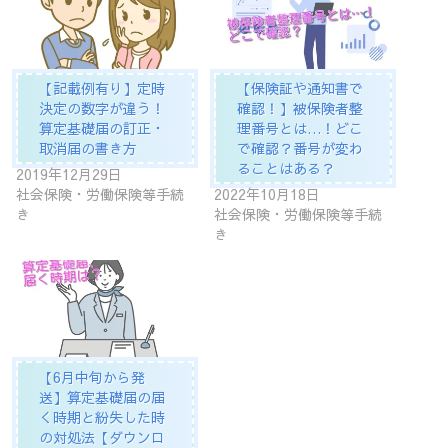
【記載例有り】定時
【保険証や通知書で
決定の数字が違う！
確認！】被保険者整
算定基礎届の訂正・
理番号とは…！どこ
取消届の書き方
で確認？番号が変わ
ることはある？
2019年12月29日
社会保険・労働保険等手続
2022年10月18日
き
社会保険・労働保険等手続
き
【6月中旬から発
送】算定基礎届の届
く時期と紛失した時
の対処法【ダウンロ