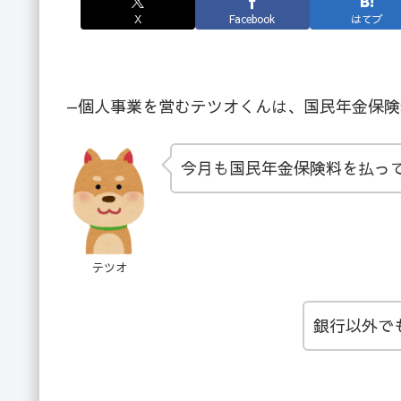
X
Facebook
はてブ
—個人事業を営むテツオくんは、国民年金保
今月も国民年金保険料を払っ
テツオ
銀行以外で